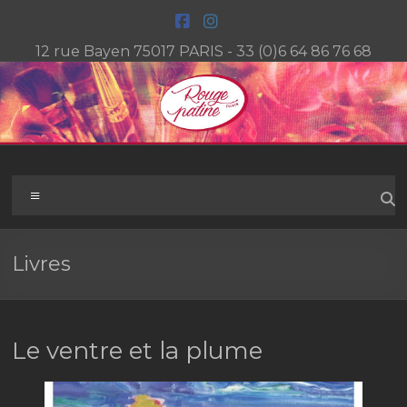
Aller
au
contenu
12 rue Bayen 75017 PARIS - 33 (0)6 64 86 76 68
Rouge
Menu
Patine
Paris
Livres
L'atelier
de
patines
Le ventre et la plume
artistiques
du
cuir