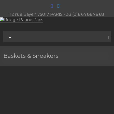
Aller
au
contenu
12 rue Bayen 75017 PARIS - 33 (0)6 64 86 76 68
Rouge
Menu
Patine
Paris
Baskets & Sneakers
L'atelier
de
patines
artistiques
du
cuir