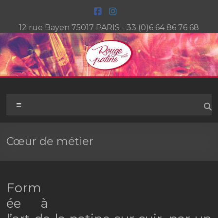
Aller
au
contenu
12 rue Bayen 75017 PARIS - 33 (0)6 64 86 76 68
Rouge
Menu
Patine
Paris
Cœur de métier
L'atelier
de
patines
Form
artistiques
ée à
du
cuir