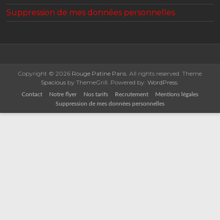
Suppression de mes données personnelles
Copyright © 2026
Rouge Patine Paris
. All rights reserved. Theme
Spacious
by ThemeGrill. Powered by:
WordPress
.
Contact
Notre flyer
Nos tarifs
Recrutement
Mentions légales
Suppression de mes données personnelles